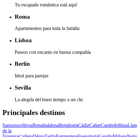
Tu escapada romántica está aquí
Roma
Apartamentos para toda la familia
Lisboa
Paseos con encanto en buena compañía
Berlín
Ideal para parejas
Sevilla
La alegría del buen tiempo a un clic
Principales destinos
Sanxenxo
Jávea
Benalmádena
Benidorm
Cádiz
Calpe
Cambrils
Ibiza
Llan
de la
Frontera
Cullera
Dénia
Tarifa
Formentera
Fuengirola
Gandia
Málaga
Nerj