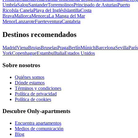
Umbría
Salou
Santander
Torremolinos
Principado de Asturias
Puerto
Rico
Isla Canela
Playa del Inglés
Islantilla
Costa
Brava
Mallorca
Menorca
La Manga del Mar
Menor
Lanzarote
Fuerteventura
Cantabria
Destinos recomendados
Madrid
Viena
Brujas
Bruselas
Praga
Berlín
Múnich
Barcelona
Sevilla
París
York
Copenhague
Estambul
Italia
Estados Unidos
Sobre nosotros
Quiénes somos
Dónde estamos
Términos y condiciones
Política de privacidad
Política de cookies
Descubre Only-apartments
Encuentra apartamentos
Medios de comunicación
Blog