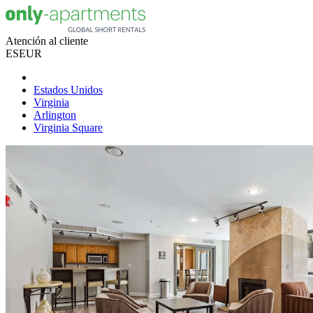
Atención al cliente
ES
EUR
Estados Unidos
Virginia
Arlington
Virginia Square