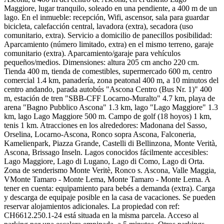
Maggiore, lugar tranquilo, soleado en una pendiente, a 400 m de un
lago. En el inmueble: recepción, Wifi, ascensor, sala para guardar
bicicleta, calefacción central, lavadora (extra), secadora (uso
comunitario, extra). Servicio a domicilio de panecillos posibilidad:
Aparcamiento (número limitado, extra) en el mismo terreno, garaje
comunitario (extra). Aparcamiento/garaje para vehículos
pequeños/medios. Dimensiones: altura 205 cm ancho 220 cm.
Tienda 400 m, tienda de comestibles, supermercado 600 m, centro
comercial 1.4 km, panadería, zona peatonal 400 m, a 10 minutos del
centro andando, parada autobús "Ascona Centro (Bus Nr. 1)" 400
m, estación de tren "SBB-CFF Locarno-Muralto" 4.7 km, playa de
arena "Bagno Pubblico Ascona" 1.3 km, lago "Lago Maggiore" 1.3
km, lago Lago Maggiore 500 m. Campo de golf (18 hoyos) 1 km,
tenis 1 km. Atracciones en los alrededores: Madonana del Sasso,
Orselina, Locarno-Ascona, Ronco sopra Ascona, Falconeria,
Kamelienpark, Piazza Grande, Castelli di Bellinzona, Monte Verità,
Ascona, Brissago Inseln. Lagos conocidos fácilmente accesibles:
Lago Maggiore, Lago di Lugano, Lago di Como, Lago di Orta.
Zona de senderismo Monte Veritè, Ronco s. Ascona, Valle Maggia,
VMonte Tamaro - Monte Lema, Monte Tamaro - Monte Lema. A
tener en cuenta: equipamiento para bebés a demanda (extra). Carga
y descarga de equipaje posible en la casa de vacaciones. Se pueden
reservar alojamientos adicionales. La propiedad con ref:
CH6612.250.1-24 está situada en la misma parcela. Acceso al