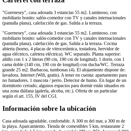
"Guernesey", casa adosada 3 estancias 55 m2. Luminoso, con
mobiliario bonito: salón-comedor con TV y canales internacionales
(pantalla plana), calefacción de gas. Salida a la terraza.
"Guernesey", casa adosada 3 estancias 55 m2. Luminoso, con
mobiliario bonito: salón-comedor con TV y canales internacionales
(pantalla plana), calefacción de gas. Salida a la terraza. Cocina
abierta (horno, 4 placas de vitrocerámica, tostadora, hervidor de
agua eléctrico, cafetera eléctrica). WC separado. Planta superior:
altillo con 1 x 2 literas (90 cm, 190 cm de longitud). 1 dorm. con 1
cama doble (140 cm, 190 cm de longitud) con ducha/WC. Terraza
grande 25 m2. Barbacoa, tumbonas (4). El alojamiento dispone de:
lavadora. Internet (Wifi, gratis). A tener en cuenta: apartamento para
no fumadores. 1 mascota / perro. Detector de humo. En lugar de un
dormitorio cerrado, algunos espacios para dormir están situados en
una zona diáfana (galería, alcoba, etc.). Oferta de un particular
según el art. 155, IV del CGI.
Información sobre la ubicación
Casa adosada agradable, confortable. A 300 m del mar, a 300 m de
la playa. Aparcamiento. Tienda de comestibles 5 km, restaurante 2