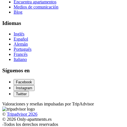
Encuentra apartamentos
Medios de comunicación
Blog
Idiomas
Inglés
Español
Alemán
Portugués
Francés
Italiano
Síguenos en
Facebook
Instagram
Twitter
Valoraciones y reseñas impulsadas por TripAdvisor
©
Tripadvisor 2026
© 2026 Only-apartments.es
-
Todos los derechos reservados