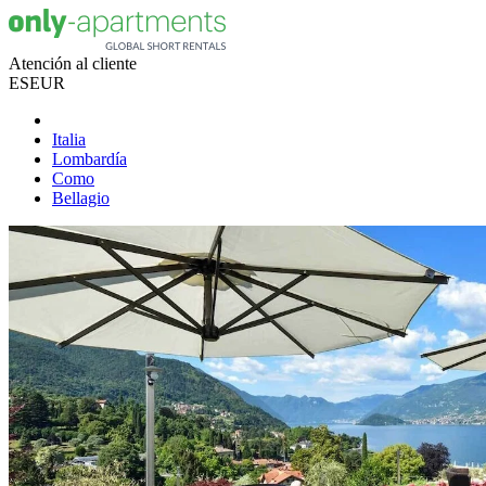
Atención al cliente
ES
EUR
Italia
Lombardía
Como
Bellagio