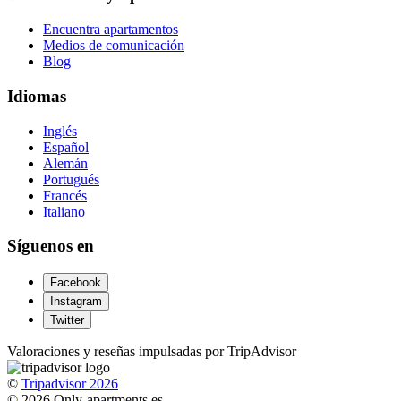
Encuentra apartamentos
Medios de comunicación
Blog
Idiomas
Inglés
Español
Alemán
Portugués
Francés
Italiano
Síguenos en
Facebook
Instagram
Twitter
Valoraciones y reseñas impulsadas por TripAdvisor
©
Tripadvisor 2026
© 2026 Only-apartments.es