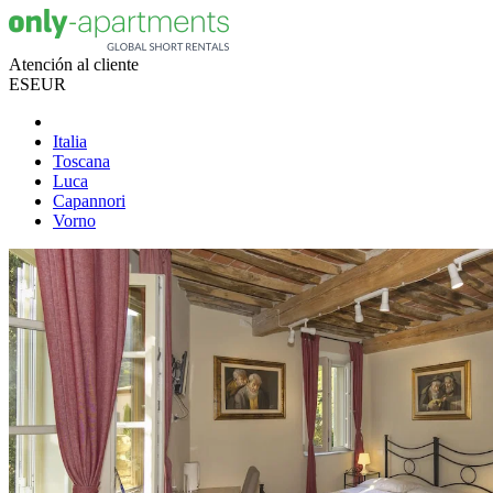
Atención al cliente
ES
EUR
Italia
Toscana
Luca
Capannori
Vorno