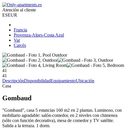
Atención al cliente
ES
EUR
Francia
Provenza-Alpes-Costa Azul
Var
Carcès
41
41
Descripción
Disponibilidad
Equipamiento
Ubicación
Casa
Gombaud
"Gombaud", casa 5 estancias 160 m2 en 2 plantas. Luminoso, con
mobiliario agradable: salón-comedor, en 2 niveles con chimenea
(sólo con función decorativa), mesa de comedor y TV satélite.
Salida a la terraza. 1 dorm.