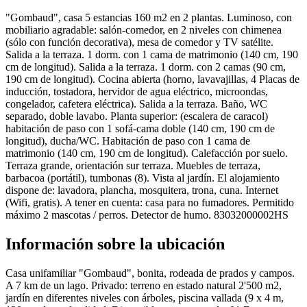
"Gombaud", casa 5 estancias 160 m2 en 2 plantas. Luminoso, con
mobiliario agradable: salón-comedor, en 2 niveles con chimenea
(sólo con función decorativa), mesa de comedor y TV satélite.
Salida a la terraza. 1 dorm. con 1 cama de matrimonio (140 cm, 190
cm de longitud). Salida a la terraza. 1 dorm. con 2 camas (90 cm,
190 cm de longitud). Cocina abierta (horno, lavavajillas, 4 Placas de
inducción, tostadora, hervidor de agua eléctrico, microondas,
congelador, cafetera eléctrica). Salida a la terraza. Baño, WC
separado, doble lavabo. Planta superior: (escalera de caracol)
habitación de paso con 1 sofá-cama doble (140 cm, 190 cm de
longitud), ducha/WC. Habitación de paso con 1 cama de
matrimonio (140 cm, 190 cm de longitud). Calefacción por suelo.
Terraza grande, orientación sur terraza. Muebles de terraza,
barbacoa (portátil), tumbonas (8). Vista al jardín. El alojamiento
dispone de: lavadora, plancha, mosquitera, trona, cuna. Internet
(Wifi, gratis). A tener en cuenta: casa para no fumadores. Permitido
máximo 2 mascotas / perros. Detector de humo. 83032000002HS
Información sobre la ubicación
Casa unifamiliar "Gombaud", bonita, rodeada de prados y campos.
A 7 km de un lago. Privado: terreno en estado natural 2'500 m2,
jardín en diferentes niveles con árboles, piscina vallada (9 x 4 m,