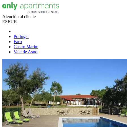
Atención al cliente
ES
EUR
Portugal
Faro
Castro Marim
Vale de Asno