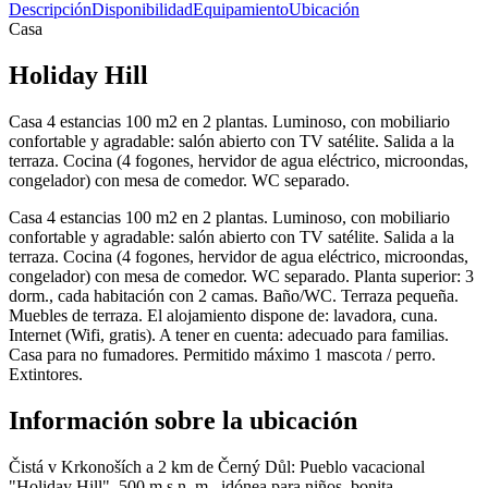
Descripción
Disponibilidad
Equipamiento
Ubicación
Casa
Holiday Hill
Casa 4 estancias 100 m2 en 2 plantas. Luminoso, con mobiliario
confortable y agradable: salón abierto con TV satélite. Salida a la
terraza. Cocina (4 fogones, hervidor de agua eléctrico, microondas,
congelador) con mesa de comedor. WC separado.
Casa 4 estancias 100 m2 en 2 plantas. Luminoso, con mobiliario
confortable y agradable: salón abierto con TV satélite. Salida a la
terraza. Cocina (4 fogones, hervidor de agua eléctrico, microondas,
congelador) con mesa de comedor. WC separado. Planta superior: 3
dorm., cada habitación con 2 camas. Baño/WC. Terraza pequeña.
Muebles de terraza. El alojamiento dispone de: lavadora, cuna.
Internet (Wifi, gratis). A tener en cuenta: adecuado para familias.
Casa para no fumadores. Permitido máximo 1 mascota / perro.
Extintores.
Información sobre la ubicación
Čistá v Krkonoších a 2 km de Černý Důl: Pueblo vacacional
"Holiday Hill", 500 m s.n. m., idónea para niños, bonita,