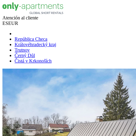
Atención al cliente
ES
EUR
República Checa
Královéhradecký kraj
Trutnov
Černý Důl
Čistá v Krkonoších