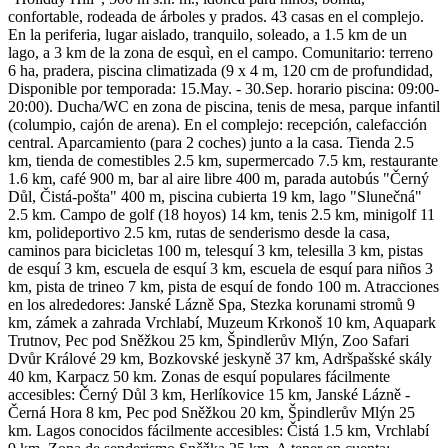
confortable, rodeada de árboles y prados. 43 casas en el complejo.
En la periferia, lugar aislado, tranquilo, soleado, a 1.5 km de un
lago, a 3 km de la zona de esquì, en el campo. Comunitario: terreno
6 ha, pradera, piscina climatizada (9 x 4 m, 120 cm de profundidad,
Disponible por temporada: 15.May. - 30.Sep. horario piscina: 09:00-
20:00). Ducha/WC en zona de piscina, tenis de mesa, parque infantil
(columpio, cajón de arena). En el complejo: recepción, calefacción
central. Aparcamiento (para 2 coches) junto a la casa. Tienda 2.5
km, tienda de comestibles 2.5 km, supermercado 7.5 km, restaurante
1.6 km, café 900 m, bar al aire libre 400 m, parada autobús "Černý
Důl, Čistá-pošta" 400 m, piscina cubierta 19 km, lago "Slunečná"
2.5 km. Campo de golf (18 hoyos) 14 km, tenis 2.5 km, minigolf 11
km, polideportivo 2.5 km, rutas de senderismo desde la casa,
caminos para bicicletas 100 m, telesquí 3 km, telesilla 3 km, pistas
de esquí 3 km, escuela de esquí 3 km, escuela de esquí para niños 3
km, pista de trineo 7 km, pista de esquí de fondo 100 m. Atracciones
en los alrededores: Janské Lázně Spa, Stezka korunami stromů 9
km, zámek a zahrada Vrchlabí, Muzeum Krkonoš 10 km, Aquapark
Trutnov, Pec pod Sněžkou 25 km, Špindlerův Mlýn, Zoo Safari
Dvůr Králové 29 km, Bozkovské jeskyně 37 km, Adršpašské skály
40 km, Karpacz 50 km. Zonas de esquí populares fácilmente
accesibles: Černý Důl 3 km, Herlíkovice 15 km, Janské Lázně -
Černá Hora 8 km, Pec pod Sněžkou 20 km, Špindlerův Mlýn 25
km. Lagos conocidos fácilmente accesibles: Čistá 1.5 km, Vrchlabí