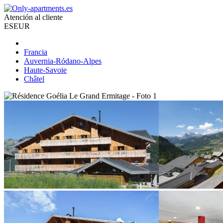
Atención al cliente
ES
EUR
Francia
Auvernia-Ródano-Alpes
Haute-Savoie
Châtel