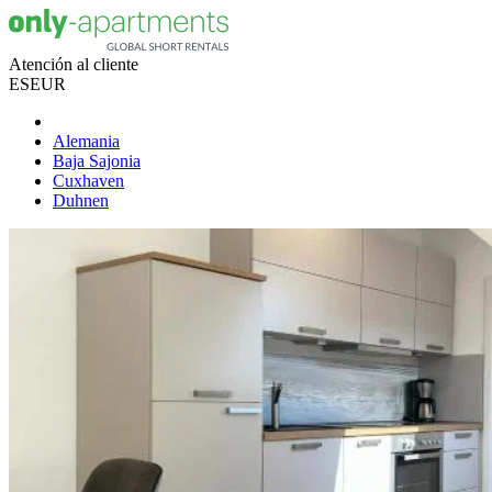
Atención al cliente
ES
EUR
Alemania
Baja Sajonia
Cuxhaven
Duhnen