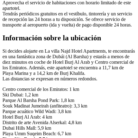
Aprovecha el servicio de habitaciones con horario limitado de este
apartotel.
Tendrás periódicos gratuitos en el vestíbulo, tintorería y un servicio
de recepción las 24 horas a tu disposición. Se ofrece servicio de
transporte al aeropuerto (ida y vuelta) de pago disponible 24 horas.
Información sobre la ubicación
Si decides alojarte en La villa Najd Hotel Apartments, te encontrarás
en una fantástica zona de Dubái (Al Barsha) y estarás a menos de
diez minutos en coche de Hotel Burj Al Arab y Centro comercial de
los Emiratos. Además, este apartotel se encuentra a 11,7 km de
Playa Marina y a 14,2 km de Burj Khalifa.
Las distancias se expresan en números redondos.
Centro comercial de los Emiratos: 1 km
Ski Dubai: 1,2 km
Parque Al Barsha Pond Park: 1,8 km
Souk Madinat Jumeirah (anfiteatro): 3,3 km
Parque acuático Wild Wadi: 3,8 km
Hotel Burj Al Arab: 4 km
Distrito de arte Avenida Alserkal: 4,8 km
Dubai Hills Mall: 5,9 km
Playa Umm Suqeim Beach: 6,7 km