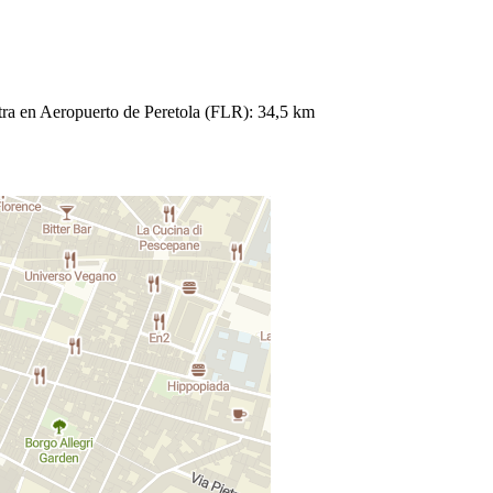
ntra en Aeropuerto de Peretola (FLR): 34,5 km