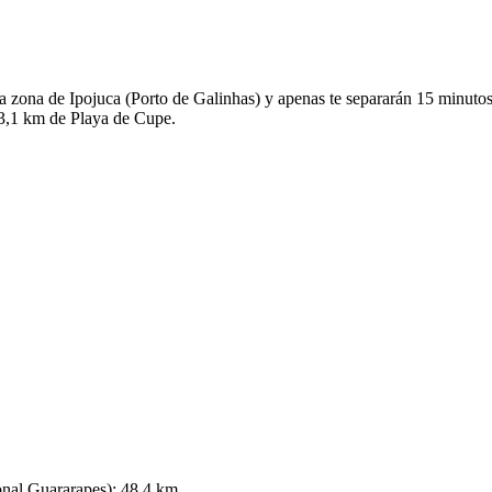
stica zona de Ipojuca (Porto de Galinhas) y apenas te separarán 15 min
 3,1 km de Playa de Cupe.
onal Guararapes): 48,4 km