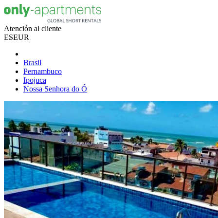
Atención al cliente
ES
EUR
Brasil
Pernambuco
Ipojuca
Nossa Senhora do Ó