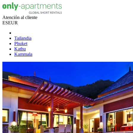
Atención al cliente
ES
EUR
Tailandia
Phuket
Kathu
Kammala