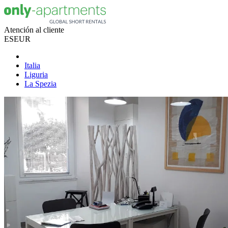
Atención al cliente
ES
EUR
Italia
Liguria
La Spezia