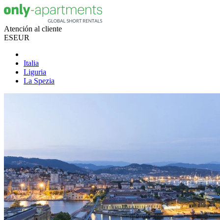
Atención al cliente
ES
EUR
Italia
Liguria
La Spezia