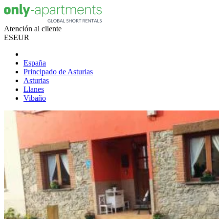
Atención al cliente
ES
EUR
España
Principado de Asturias
Asturias
Llanes
Vibaño