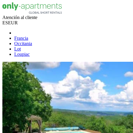
Atención al cliente
ES
EUR
Francia
Occitania
Lot
Loupiac