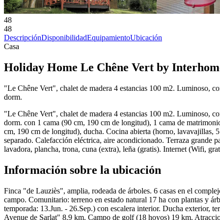
48
48
Descripción
Disponibilidad
Equipamiento
Ubicación
Casa
Holiday Home Le Chêne Vert by Interhom
"Le Chêne Vert", chalet de madera 4 estancias 100 m2. Luminoso, con
dorm.
"Le Chêne Vert", chalet de madera 4 estancias 100 m2. Luminoso, con
dorm. con 1 cama (90 cm, 190 cm de longitud), 1 cama de matrimoni
cm, 190 cm de longitud), ducha. Cocina abierta (horno, lavavajillas, 
separado. Calefacción eléctrica, aire acondicionado. Terraza grande pa
lavadora, plancha, trona, cuna (extra), leña (gratis). Internet (Wifi, 
Información sobre la ubicación
Finca "de Lauziès", amplia, rodeada de árboles. 6 casas en el complejo
campo. Comunitario: terreno en estado natural 17 ha con plantas y árb
temporada: 13.Jun. - 26.Sep.) con escalera interior. Ducha exterior, 
Avenue de Sarlat" 8.9 km. Campo de golf (18 hoyos) 19 km. Atracci