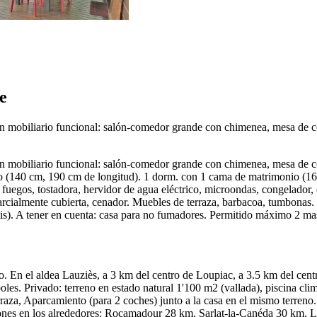
e
 mobiliario funcional: salón-comedor grande con chimenea, mesa de com
 mobiliario funcional: salón-comedor grande con chimenea, mesa de com
o (140 cm, 190 cm de longitud). 1 dorm. con 1 cama de matrimonio (16
5 fuegos, tostadora, hervidor de agua eléctrico, microondas, congelador,
rcialmente cubierta, cenador. Muebles de terraza, barbacoa, tumbonas. V
gratis). A tener en cuenta: casa para no fumadores. Permitido máximo 2 m
. En el aldea Lauziès, a 3 km del centro de Loupiac, a 3.5 km del centr
oles. Privado: terreno en estado natural 1'100 m2 (vallada), piscina c
terraza, Aparcamiento (para 2 coches) junto a la casa en el mismo terre
ones en los alrededores: Rocamadour 28 km, Sarlat-la-Canéda 30 km,