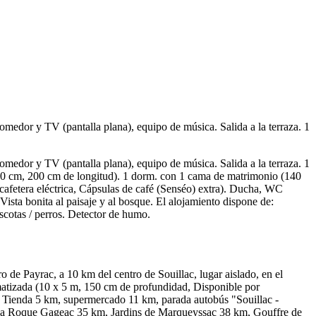
edor y TV (pantalla plana), equipo de música. Salida a la terraza. 1
edor y TV (pantalla plana), equipo de música. Salida a la terraza. 1
0 cm, 200 cm de longitud). 1 dorm. con 1 cama de matrimonio (140
 cafetera eléctrica, Cápsulas de café (Senséo) extra). Ducha, WC
ista bonita al paisaje y al bosque. El alojamiento dispone de:
ascotas / perros. Detector de humo.
o de Payrac, a 10 km del centro de Souillac, lugar aislado, en el
limatizada (10 x 5 m, 150 cm de profundidad, Disponible por
no. Tienda 5 km, supermercado 11 km, parada autobús "Souillac -
 La Roque Gageac 35 km, Jardins de Marqueyssac 38 km, Gouffre de