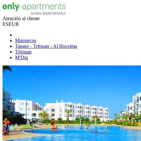
Atención al cliente
ES
EUR
Marruecos
Tanger - Tetouan - Al Hoceima
Tétouan
M'Diq