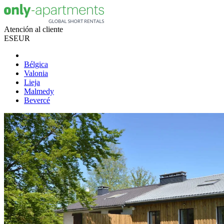
Atención al cliente
ES
EUR
Bélgica
Valonia
Lieja
Malmedy
Bevercé