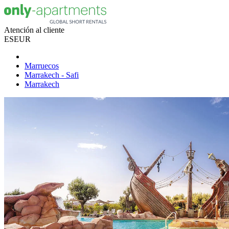
Atención al cliente
ES
EUR
Marruecos
Marrakech - Safi
Marrakech