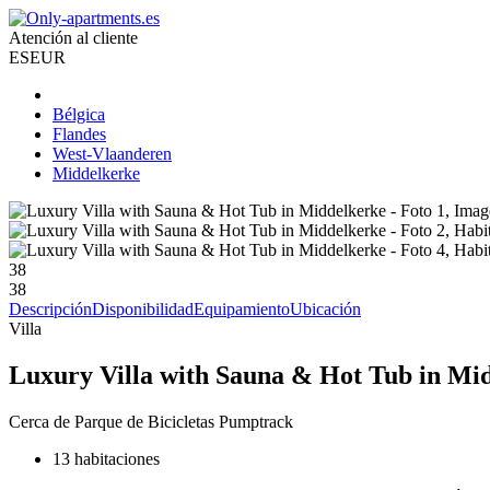
Atención al cliente
ES
EUR
Bélgica
Flandes
West-Vlaanderen
Middelkerke
38
38
Descripción
Disponibilidad
Equipamiento
Ubicación
Villa
Luxury Villa with Sauna & Hot Tub in Mi
Cerca de Parque de Bicicletas Pumptrack
13 habitaciones