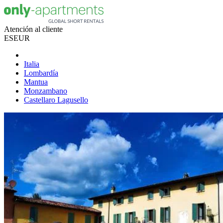
Atención al cliente
ES
EUR
Italia
Lombardía
Mantua
Monzambano
Castellaro Lagusello