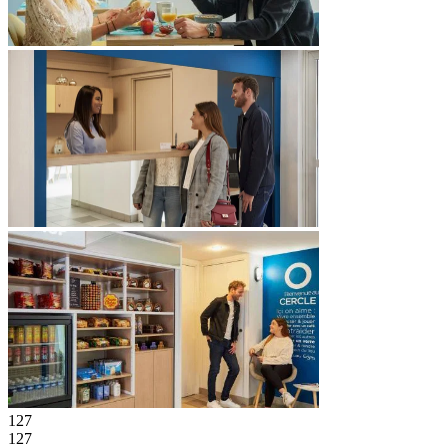
127
127