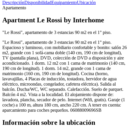
Descripción
Disponibilidad
Equipamiento
Ubicación
Apartamento
Apartment Le Rossi by Interhome
"Le Rossi", apartamento de 3 estancias 90 m2 en el 1° piso.
"Le Rossi", apartamento de 3 estancias 90 m2 en el 1° piso.
Espacioso y luminoso, con mobiliario confortable y bonito: salón 26
m2, grande con 1 sofá-cama doble (140 cm, 190 cm de longitud),
TV (pantalla plana), DVD, colección de DVD a disposición y aire
acondicionado. 1 dorm. 12 m2 con 1 cama de matrimonio (140 cm,
190 cm de longitud). 1 dorm. 14 m2, grande con 1 cama de
matrimonio (160 cm, 190 cm de longitud). Cocina (horno,
lavavajillas, 4 Placas de inducción, tostadora, hervidor de agua
eléctrico, microondas, congelador, cafetera eléctrica). Salida al
balcón. Ducha/WC, WC separado. Calefacción. Suelo de parquet.
Balcón 4 m2. Vista a la localidad. El alojamiento dispone de:
lavadora, plancha, secador de pelo. Internet (Wifi, gratis). Garaje (1
coche) a 100 m, altura 180 cm, ancho 220 cm. A tener en cuenta:
aparcamiento para coches pequeños. 06088009696SB
Información sobre la ubicación