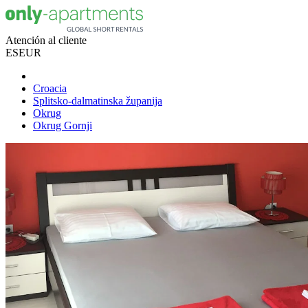
Atención al cliente
ES
EUR
Croacia
Splitsko-dalmatinska županija
Okrug
Okrug Gornji