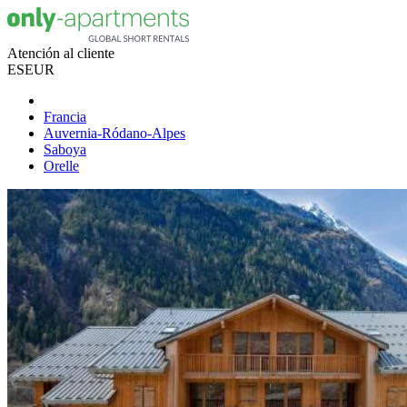
Atención al cliente
ES
EUR
Francia
Auvernia-Ródano-Alpes
Saboya
Orelle