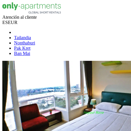
Atención al cliente
ES
EUR
Tailandia
Nonthaburi
Pak Kret
Ban Mai