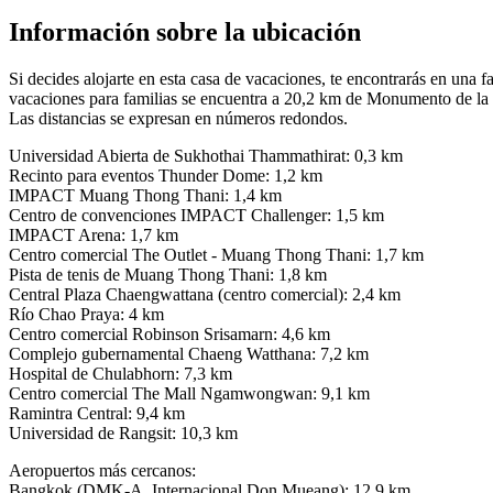
Información sobre la ubicación
Si decides alojarte en esta casa de vacaciones, te encontrarás en u
vacaciones para familias se encuentra a 20,2 km de Monumento de la
Las distancias se expresan en números redondos.
Universidad Abierta de Sukhothai Thammathirat: 0,3 km
Recinto para eventos Thunder Dome: 1,2 km
IMPACT Muang Thong Thani: 1,4 km
Centro de convenciones IMPACT Challenger: 1,5 km
IMPACT Arena: 1,7 km
Centro comercial The Outlet - Muang Thong Thani: 1,7 km
Pista de tenis de Muang Thong Thani: 1,8 km
Central Plaza Chaengwattana (centro comercial): 2,4 km
Río Chao Praya: 4 km
Centro comercial Robinson Srisamarn: 4,6 km
Complejo gubernamental Chaeng Watthana: 7,2 km
Hospital de Chulabhorn: 7,3 km
Centro comercial The Mall Ngamwongwan: 9,1 km
Ramintra Central: 9,4 km
Universidad de Rangsit: 10,3 km
Aeropuertos más cercanos:
Bangkok (DMK-A. Internacional Don Mueang): 12,9 km