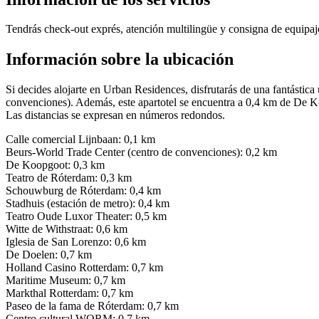
Tendrás check-out exprés, atención multilingüe y consigna de equipaje
Información sobre la ubicación
Si decides alojarte en Urban Residences, disfrutarás de una fantásti
convenciones). Además, este apartotel se encuentra a 0,4 km de De K
Las distancias se expresan en números redondos.
Calle comercial Lijnbaan: 0,1 km
Beurs-World Trade Center (centro de convenciones): 0,2 km
De Koopgoot: 0,3 km
Teatro de Róterdam: 0,3 km
Schouwburg de Róterdam: 0,4 km
Stadhuis (estación de metro): 0,4 km
Teatro Oude Luxor Theater: 0,5 km
Witte de Withstraat: 0,6 km
Iglesia de San Lorenzo: 0,6 km
De Doelen: 0,7 km
Holland Casino Rotterdam: 0,7 km
Maritime Museum: 0,7 km
Markthal Rotterdam: 0,7 km
Paseo de la fama de Róterdam: 0,7 km
Centro cultural WORM: 0,7 km