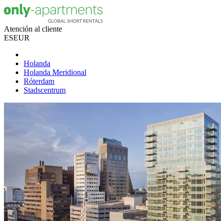
Atención al cliente
ES
EUR
Holanda
Holanda Meridional
Róterdam
Stadscentrum