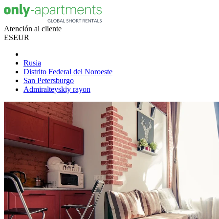
Atención al cliente
ES
EUR
Rusia
Distrito Federal del Noroeste
San Petersburgo
Admiralteyskiy rayon