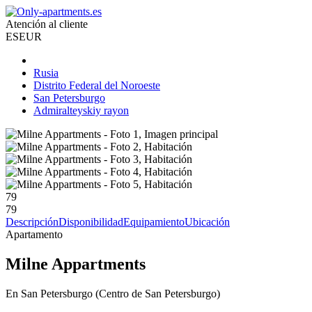
Atención al cliente
ES
EUR
Rusia
Distrito Federal del Noroeste
San Petersburgo
Admiralteyskiy rayon
79
79
Descripción
Disponibilidad
Equipamiento
Ubicación
Apartamento
Milne Appartments
En San Petersburgo (Centro de San Petersburgo)