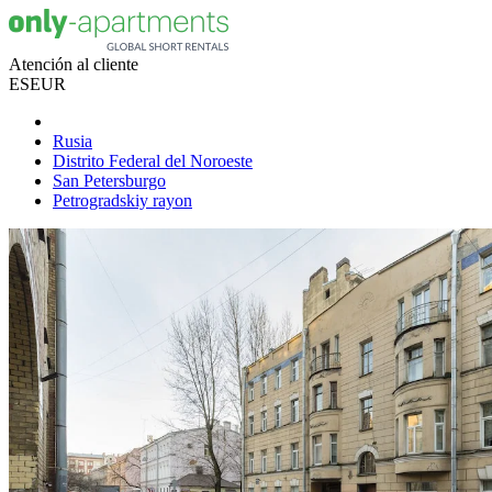
Atención al cliente
ES
EUR
Rusia
Distrito Federal del Noroeste
San Petersburgo
Petrogradskiy rayon