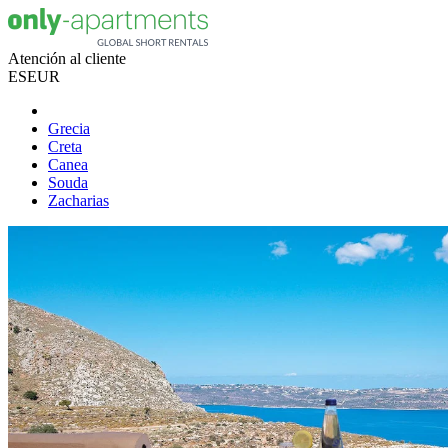
Atención al cliente
ES
EUR
Grecia
Creta
Canea
Souda
Zacharias