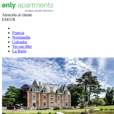
Atención al cliente
ES
EUR
Francia
Normandía
Calvados
Ver-sur-Mer
La Barre