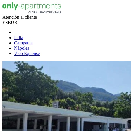
Atención al cliente
ES
EUR
Italia
Campania
Nápoles
Vico Equense