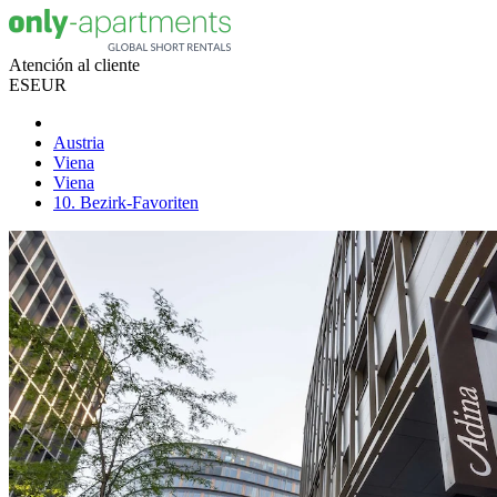
Atención al cliente
ES
EUR
Austria
Viena
Viena
10. Bezirk-Favoriten