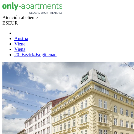
Atención al cliente
ES
EUR
Austria
Viena
Viena
20. Bezirk-Brigittenau