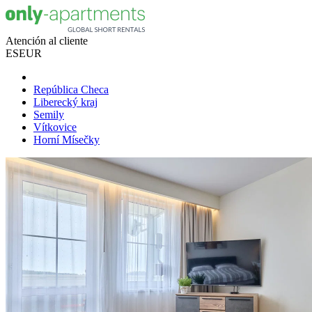
Atención al cliente
ES
EUR
República Checa
Liberecký kraj
Semily
Vítkovice
Horní Mísečky