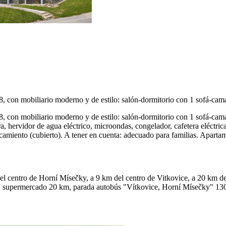
, con mobiliario moderno y de estilo: salón-dormitorio con 1 sofá-cam
, con mobiliario moderno y de estilo: salón-dormitorio con 1 sofá-cam
ora, hervidor de agua eléctrico, microondas, congelador, cafetera eléctr
arcamiento (cubierto). A tener en cuenta: adecuado para familias. Apart
l centro de Horní Mísečky, a 9 km del centro de Vitkovice, a 20 km del
, supermercado 20 km, parada autobús "Vítkovice, Horní Mísečky" 130 m