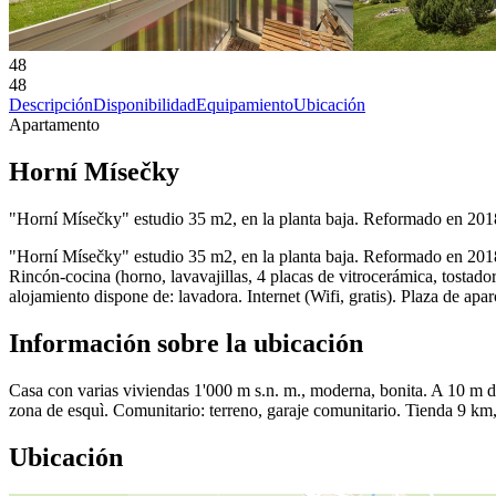
48
48
Descripción
Disponibilidad
Equipamiento
Ubicación
Apartamento
Horní Mísečky
"Horní Mísečky" estudio 35 m2, en la planta baja. Reformado en 2018
"Horní Mísečky" estudio 35 m2, en la planta baja. Reformado en 2018
Rincón-cocina (horno, lavavajillas, 4 placas de vitrocerámica, tostad
alojamiento dispone de: lavadora. Internet (Wifi, gratis). Plaza de ap
Información sobre la ubicación
Casa con varias viviendas 1'000 m s.n. m., moderna, bonita. A 10 m de
zona de esquì. Comunitario: terreno, garaje comunitario. Tienda 9 km
Ubicación