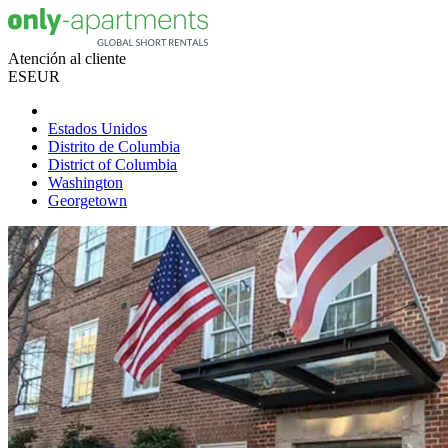
Atención al cliente
ES
EUR
Estados Unidos
Distrito de Columbia
District of Columbia
Washington
Georgetown