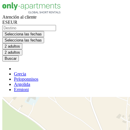
Atención al cliente
ES
EUR
Selecciona las fechas
Selecciona las fechas
2 adultos
2 adultos
Buscar
Grecia
Peloponnisos
Argolida
Ermioni