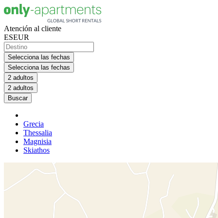
Atención al cliente
ES
EUR
Selecciona las fechas
Selecciona las fechas
2 adultos
2 adultos
Buscar
Grecia
Thessalia
Magnisia
Skiathos