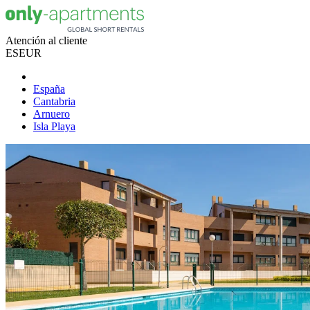
Atención al cliente
ES
EUR
España
Cantabria
Arnuero
Isla Playa