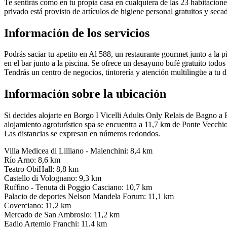
Te sentirás como en tu propia casa en cualquiera de las 23 habitacione
privado está provisto de artículos de higiene personal gratuitos y seca
Información de los servicios
Podrás saciar tu apetito en Al 588, un restaurante gourmet junto a la 
en el bar junto a la piscina. Se ofrece un desayuno bufé gratuito todos
Tendrás un centro de negocios, tintorería y atención multilingüe a tu 
Información sobre la ubicación
Si decides alojarte en Borgo I Vicelli Adults Only Relais de Bagno a 
alojamiento agroturístico spa se encuentra a 11,7 km de Ponte Vecchio
Las distancias se expresan en números redondos.
Villa Medicea di Lilliano - Malenchini: 8,4 km
Río Arno: 8,6 km
Teatro ObiHall: 8,8 km
Castello di Volognano: 9,3 km
Ruffino - Tenuta di Poggio Casciano: 10,7 km
Palacio de deportes Nelson Mandela Forum: 11,1 km
Coverciano: 11,2 km
Mercado de San Ambrosio: 11,2 km
Eadio Artemio Franchi: 11,4 km