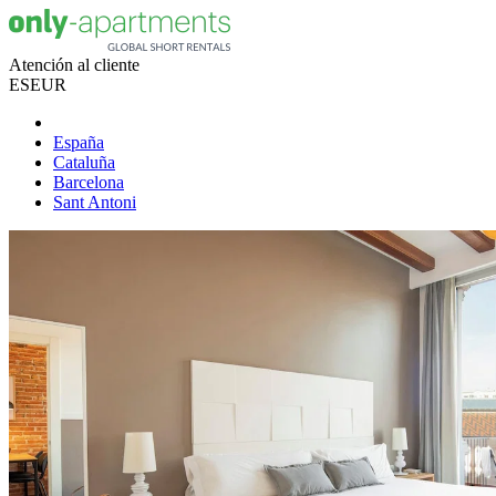
Atención al cliente
ES
EUR
España
Cataluña
Barcelona
Sant Antoni