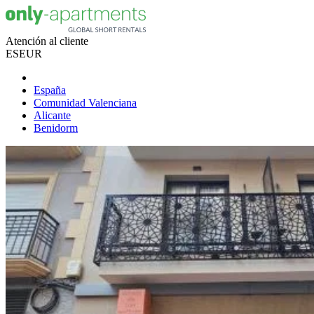
Atención al cliente
ES
EUR
España
Comunidad Valenciana
Alicante
Benidorm