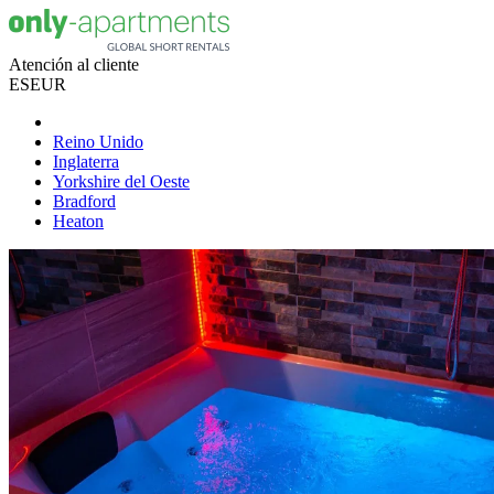
Atención al cliente
ES
EUR
Reino Unido
Inglaterra
Yorkshire del Oeste
Bradford
Heaton