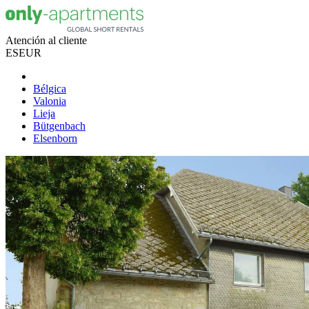
Atención al cliente
ES
EUR
Bélgica
Valonia
Lieja
Bütgenbach
Elsenborn